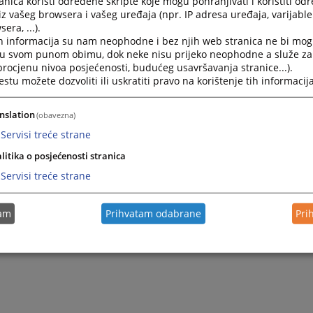
nica koristi određene skripte koje mogu pohranjivati i koristiti od
i odjel Vrhovnog suda Federacije BiH kako bi vam se pri
iz vašeg browsera i vašeg uređaja (npr. IP adresa uređaja, varijable 
era, ...).
a na Posebnom odjelu Vrhovnog suda Federacije BiH.
h informacija su nam neophodne i bez njih web stranica ne bi mog
i u svom punom obimu, dok neke nisu prijeko neophodne a služe z
 procjenu nivoa posjećenosti, budućeg usavršavanja stranice...).
tu možete dozvoliti ili uskratiti pravo na korištenje tih informacija
nslation
(obavezna)
Servisi treće strane
litika o posjećenosti stranica
Servisi treće strane
tam
Prihvatam odabrane
Pri