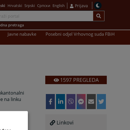
ski
Hrvatski
Srpski
Српски
English
Prijava
dna pretraga
Javne nabavke
Posebni odjel Vrhovnog suda FBiH
1597
PREGLEDA
ukantonalni
e na linku
 suda FBiH,
Linkovi
ebnog odjela
ja izaberete