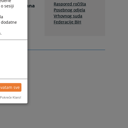
ređene
Raspored ročišta
kazali zakazana
o sesiji
Posebnog odjela
Vrhovnog suda
la
Federacije BiH
a dodatne
.
hvatam sve
Pokreće Klaro!