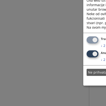
Ova web stra
Posebn
informacije 
unutar brows
ročišt
Neke od ovi
fukcionisat
stvari (npr.
Na ovom mjes
Tra
↓
2
Ana
↓
2
Ne prihva