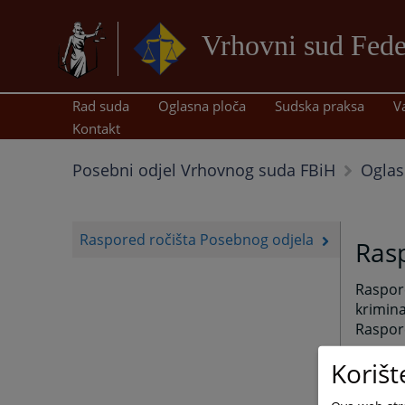
Vrhovni sud Fede
Rad suda
Oglasna ploča
Sudska praksa
V
Kontakt
Posebni odjel Vrhovnog suda FBiH
Oglas
Raspored ročišta Posebnog odjela
Ras
Raspore
krimina
Raspore
Da bis
Korišt
neopho
Vrhovn