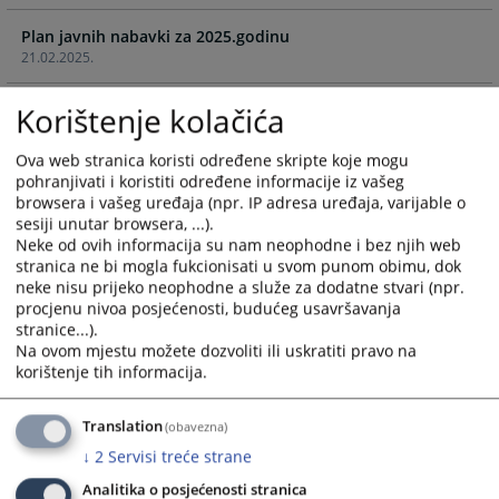
calendar
calendar
Plan javnih nabavki za 2025.godinu
and
and
21.02.2025.
select
select
a
a
Plan javnih nabavki za 2024. godinu
Korištenje kolačića
date.
date.
21.02.2024.
Press
Press
the
the
Ova web stranica koristi određene skripte koje mogu
pohranjivati i koristiti određene informacije iz vašeg
Izmjena i dopuna Plana javnih nabavki za 2023. godinu
question
question
browsera i vašeg uređaja (npr. IP adresa uređaja, varijable o
25.12.2023.
mark
mark
sesiji unutar browsera, ...).
key
key
Neke od ovih informacija su nam neophodne i bez njih web
Izmjena i dopuna Plana javnih nabavki za 2023. godinu
to
to
stranica ne bi mogla fukcionisati u svom punom obimu, dok
15.11.2023.
get
get
neke nisu prijeko neophodne a služe za dodatne stvari (npr.
the
the
procjenu nivoa posjećenosti, budućeg usavršavanja
Izmjena i dopuna Plana javnih nabavki za 2023. godinu
stranice...).
keyboard
keyboard
31.10.2023.
Na ovom mjestu možete dozvoliti ili uskratiti pravo na
shortcuts
shortcuts
korištenje tih informacija.
for
for
Izmena i dopuna plana javnih nabavki za 2022. god.
changing
changing
08.12.2022.
Translation
(obavezna)
dates.
dates.
↓
2
Servisi treće strane
Izmjena i dopuna plana javnih nabavki za 2022.god.
Analitika o posjećenosti stranica
01.12.2022.