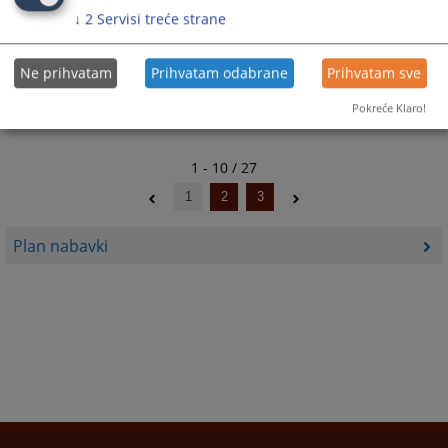
↓
2
Servisi treće strane
Izmjena i dopuna plana javnih nabavki za 2022.Godinu.
31.10.2022.
Ne prihvatam
Prihvatam odabrane
Prihvatam sve
Pokreće Klaro!
1 - 10 / 27
1
2
3
Plan nabavki