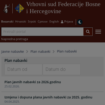
Vrhovni sud Federacije Bosne
i Hercegovine
Bosanski
Hrvatski
Srpski
Српски
English
Prijava
Napredna pretraga
Plan nabavki
Javne nabavke
Plan nabavki
Plan nabavki
Navigate
Navigate
Plan javnih nabavki za 2026.godinu
forward
forward
25.02.2026.
to
to
interact
interact
Izmjena i dopuna plana javnih nabavki za 2025. godinu
with
with
04.04.2025.
the
the