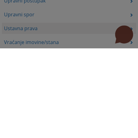
Upravni postupak
Upravni spor
Ustavna prava
Vraćanje imovine/stana
Koncesije i podsticaji u poljoprivredi
Ekologija, energetika
Komisija za hartije od vrijednosti - poslovi nadzora
Prava nezaposlenih lica
Prava iz oblasti dječije zaštite
Invalidsko-boračka zaštita