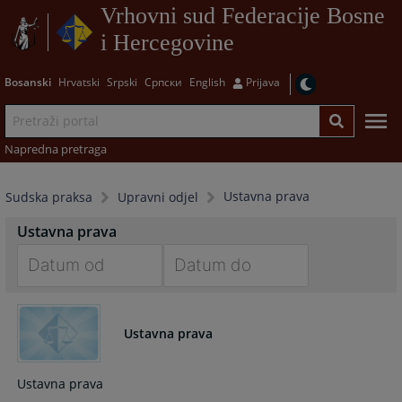
Vrhovni sud Federacije Bosne
i Hercegovine
Bosanski
Hrvatski
Srpski
Српски
English
Prijava
Napredna pretraga
Ustavna prava
Sudska praksa
Upravni odjel
Ustavna prava
Navigate
Navigate
forward
forward
Ustavna prava
to
to
interact
interact
with
with
Ustavna prava
the
the