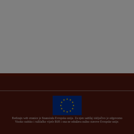
Redizajn web stranice je finansirala Evropska unija. Za njen sadržaj isključivo je odgovorno
Visoko sudsko i tužilačko vijeće BiH i ona ne odražava nužno stavove Evropske unije.