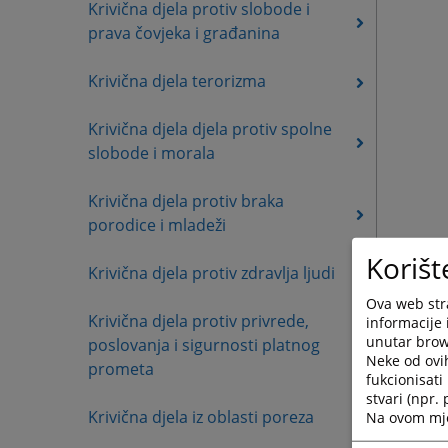
Krivična djela protiv slobode i
prava čovjeka i građanina
Krivična djela terorizma
Krivična djela djela protiv spolne
slobode i morala
Krivična djela protiv braka
porodice i mladeži
Korišt
Krivična djela protiv zdravlja ljudi
Ova web stra
Krivična djela protiv privrede,
informacije 
unutar brows
poslovanja i sigurnosti platnog
Neke od ovi
prometa
fukcionisat
stvari (npr.
Krivična djela iz oblasti poreza
Na ovom mjes