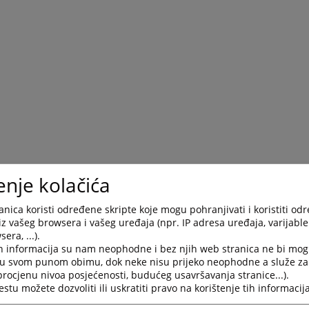
enje kolačića
nica koristi određene skripte koje mogu pohranjivati i koristiti od
iz vašeg browsera i vašeg uređaja (npr. IP adresa uređaja, varijable 
era, ...).
h informacija su nam neophodne i bez njih web stranica ne bi mog
i u svom punom obimu, dok neke nisu prijeko neophodne a služe z
 procjenu nivoa posjećenosti, budućeg usavršavanja stranice...).
Trenutno nema v
tu možete dozvoliti ili uskratiti pravo na korištenje tih informacija