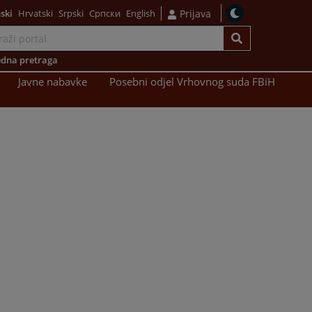
ski
Hrvatski
Srpski
Српски
English
Prijava
dna pretraga
Javne nabavke
Posebni odjel Vrhovnog suda FBiH