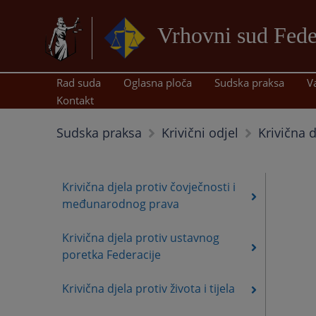
Vrhovni sud Fede
Rad suda
Oglasna ploča
Sudska praksa
V
Kontakt
Krivična d
Sudska praksa
Krivični odjel
Krivična djela protiv čovječnosti i
međunarodnog prava
Krivična djela protiv ustavnog
poretka Federacije
Krivična djela protiv života i tijela