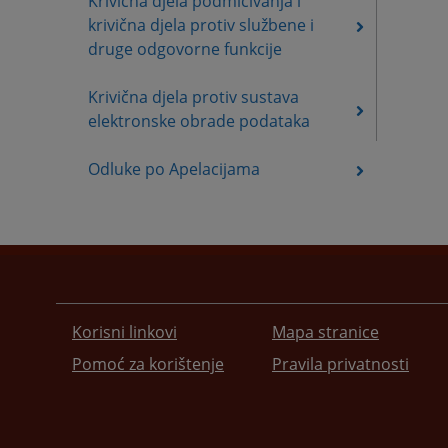
Krivična djela podmićivanja i
krivična djela protiv službene i
druge odgovorne funkcije
Krivična djela protiv sustava
elektronske obrade podataka
Odluke po Apelacijama
Korisni linkovi
Mapa stranice
Pomoć za korištenje
Pravila privatnosti