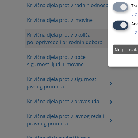
Krivična djela protiv radnih odnosa
Tra
↓
2
Krivična djela protiv imovine
Ana
↓
2
Krivična djela protiv okoliša,
poljoprivrede i prirodnih dobara
Ne prihva
Krivična djela protiv opće
sigurnosti ljudi i imovine
Krivična djela protiv sigurnosti
javnog prometa
Krivična djela protiv pravosuđa
Krivična djela protiv javnog reda i
pravnog prometa