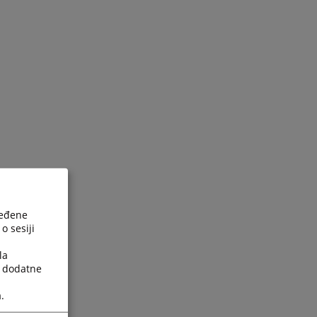
ređene
o sesiji
la
a dodatne
ijesti
.