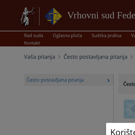
Vrhovni sud Fede
Rad suda
Oglasna ploča
Sudska praksa
V
Kontakt
Vaša pitanja
Često postavljana pitanja
Često postavljana pitanja
Često
Korišt