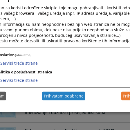
nica koristi određene skripte koje mogu pohranjivati i koristiti od
Službenik za odnose s javnošću Vrhovnog suda Federa
iz vašeg browsera i vašeg uređaja (npr. IP adresa uređaja, varijable 
pristupa informacijama FBIH(ZOSPI)
era, ...).
i obrađuje zahtjeve tražioca informacija, te je na ta
h informacija su nam neophodne i bez njih web stranica ne bi mog
koji su pod kontrolom Vrhovnog suda FBiH
i u svom punom obimu, dok neke nisu prijeko neophodne a služe z
 procjenu nivoa posjećenosti, budućeg usavršavanja stranice...).
tu možete dozvoliti ili uskratiti pravo na korištenje tih informacija
Gdje se nalazi Vrhovni sud FBiH?
Sjedište Vrhovnog suda Federacije Bosne i Hercegovine 
nslation
(obavezna)
Servisi treće strane
litika o posjećenosti stranica
Ko je predsjednik Vrhovnog suda FBiH
Servisi treće strane
Predsjednik Vrhovnog suda FBiH
tam
Prihvatam odabrane
Pri
Ko imenuje predsjednika suda i koje su njegove dužn
Imenovanje i dužnosti predsjednika suda