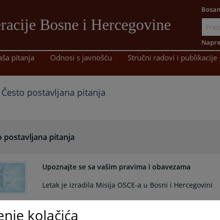
Bosan
racije Bosne i Hercegovine
Idi
na
Napre
sadržaj
aša pitanja
Odnosi s javnošću
Stručni radovi i publikacije
Često postavljana pitanja
 postavljana pitanja
Upoznajte se sa vašim pravima i obavezama
Letak je izradila Misija OSCE-a u Bosni i Hercegovini
enje kolačića
Koje su mogućnosti obraćanja sudu?