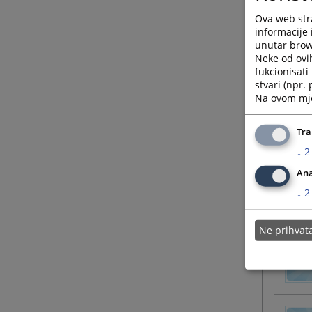
Ova web stra
informacije 
unutar brows
Neke od ovi
fukcionisat
stvari (npr.
Na ovom mjes
Tra
↓
2
Ana
↓
2
Ne prihva