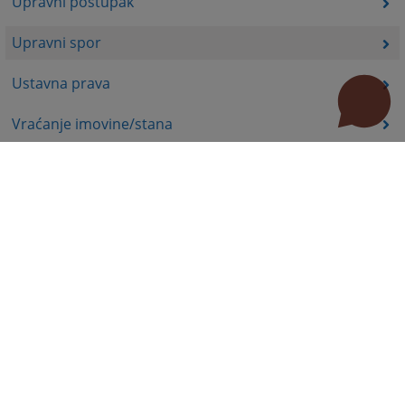
Upravni postupak
Upravni spor
Ustavna prava
Vraćanje imovine/stana
Koncesije i podsticaji u poljoprivredi
Ekologija, energetika
Komisija za hartije od vrijednosti - poslovi nadzora
Prava nezaposlenih lica
Prava iz oblasti dječije zaštite
Invalidsko-boračka zaštita