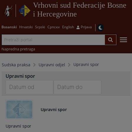
Vrhovni sud Federacije Bosne
i Hercegovine
Bosanski
Hrvatski
Srpski
Српски
English
Prijava
Napredna pretraga
Upravni spor
Sudska praksa
Upravni odjel
Upravni spor
Navigate
Navigate
forward
forward
Upravni spor
to
to
interact
interact
with
with
Upravni spor
the
the