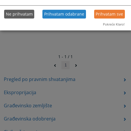
Ne prihvatam
Prihvatam odabrane
Prihvatam sve
Pokreće Klaro!
1 - 1 / 1
1
Pregled po pravnim shvatanjima
Eksproprijacija
Građevinsko zemljište
Građevinska odobrenja