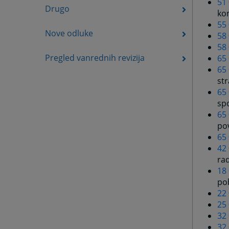
51
Drugo
kon
55
Nove odluke
58
58
Pregled vanrednih revizija
65 
65
st
65
sp
65
po
65
42
ra
18
po
22
25
32
32