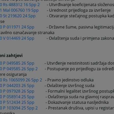
 0 Rs 488312 16 Spp 2
- Utvrđivanje koeficijenata složenos
 1 Mal 006760 19 Spp
- Urednost prijedloga za izvršenje
 0 St 219620 24 Spp
- Otvaranje stečajnog postupka kad
se
 0 P 011971 24 Spp
- Državne šume, pasivna legitimacija, 
ravilno označavanje stranaka
 0 V 014469 24 Spp
- Ovlaštenja suda i primjena zakona,
ni zahtjevi
 0 P 049585 26 Spp
- Utvrđenje neistinitosti sadržaja dos
 0 P 049585 26 Spp 2
- Postupanje po prijedlogu za određi
ere osiguranja
 0 Rs 1065099 26 Spp 2
-
Pravno jedinstvo odluka
 0 P 044203 26 Spp
- Ovlaštenje izvršnog suda
 0 P 097928 26 Spp
- Formalni legalitet izvršnog postup
 0 P 058914 25 Spp
- Ovlaštenja suda na glavnoj rasprav
 0 P 512434 25 Spp
- Dokazivanje statusa nasljednika
 0 P 103094 25 Spp 2
- Prestanak društva, upisi u registar 
stupnika