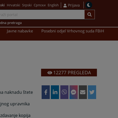
ski
Hrvatski
Srpski
Српски
English
Prijava
dna pretraga
Javne nabavke
Posebni odjel Vrhovnog suda FBiH
12277
PREGLEDA
a naknadu štete
jnog upravnika
zdavanje kopija