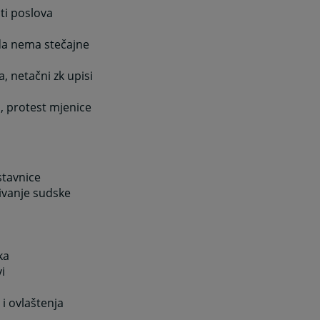
ti poslova
a nema stečajne
netačni zk upisi
 protest mjenice
tavnice
vanje sudske
ka
i
i ovlaštenja