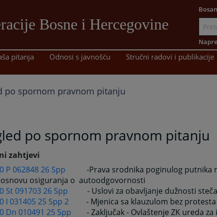
Bosan
racije Bosne i Hercegovine
Idi
na
Napre
sadržaj
aša pitanja
Odnosi s javnošću
Stručni radovi i publikacije
d po spornom pravnom pitanju
gled po spornom pravnom pitanju
ni zahtjevi
 0 P 062848 26 Spp
-Prava srodnika poginulog putnika n
 osnovu osiguranja o autoodgovornosti
 0 St 091703 26 Spp
- Uslovi za obavljanje dužnosti steča
0 I 031405 25 Spp 2
- Mjenica sa klauzulom bez protesta
 0 Dn 010491 25 Spp
- Zaključak - Ovlaštenje ZK ureda za i