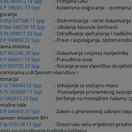
 0 Rs 060972 18 Spp
- Primjena GKU
 0 P 186361 17 Spp
- Kolektivno osiguranje – promjena
iguranja
 0 Mal 037348 17 Spp
- Diskriminacija – teret dokazivanja
 0 Mal 046739 18 Spp
- Ukidanje klauzule izvršnosti
 0 Ps 094017 23 Spp
- Određivanje vještačenja i nadležn
 0 P 048850 22 Spp
- Pravo raspolaganja, opštenarodn
žavna imovina
 0 P 062245 20 Spp
- Dokazivanje svojstva nasljednika
 0 P 045011 17 Spp
- Presuđena stvar
 0 P 093735 23 Spp
- Sticanje prava vlasništva dosjeloš
ekretninama u državnom vlasništvu i p
itimacija
 0 St 194944 22 Spp
- Izdvajanje za stečajnu masu
 0 Ps 032430 17 Spp
- Postavljanje privremenog zastup
0 I 060315 23 Spp
- Izvršenje na montažnim halama i 
ntažne hale
 0 P 044455 21 Spp
- Zakon o privremenoj zabrani rasp
žavnom imovinom BiH
 0 Ip 010124 17 Spp
- Dvostruko veća vrijednost predme
osu na potraživanje tražitelja izvršenja