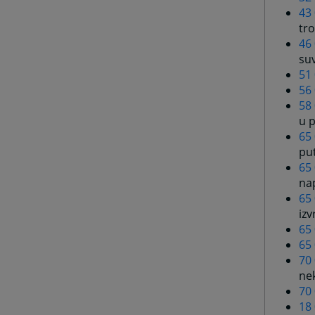
43
tro
46
suv
51
56
58
u p
65 
pu
65 
na
65 
iz
65
65
70
ne
70 
18