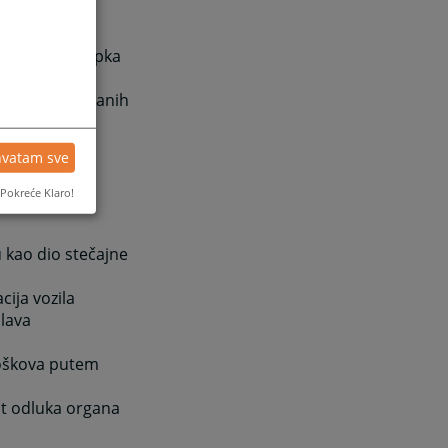
rničnog postupka
ivanja zasnovanih
avnom
hvatam sve
Pokreće Klaro!
 kao dio stečajne
cija vozila
lava
troškova putem
st odluka organa