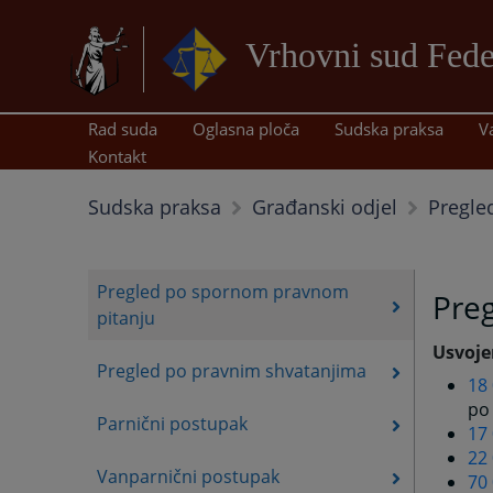
Vrhovni sud Fede
Rad suda
Oglasna ploča
Sudska praksa
V
Kontakt
Pregle
Sudska praksa
Građanski odjel
Pregled po spornom pravnom
Pre
pitanju
Usvoje
Pregled po pravnim shvatanjima
18
po
Parnični postupak
17
22 
Vanparnični postupak
70