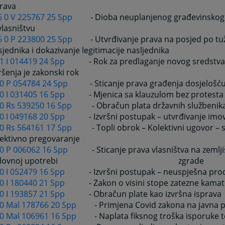
prava
6 0 V 225767 25 Spp
- Dioba neuplanjenog građevinskog 
vlasništvu
6 0 P 223800 25 Spp
- Utvrđivanje prava na posjed po tužb
jednika i dokazivanje legitimacije nasljednika
1 I 014419 24 Spp
- Rok za predlaganje novog sredstva 
ršenja je zakonski rok
 0 P 054784 24 Spp
- Sticanje prava građenja dosjelošć
0 I 031405 16 Spp
- Mjenica sa klauzulom bez protesta
 0 Rs 539250 16 Spp
- Obračun plata državnih službenik
0 I 049168 20 Spp
- Izvršni postupak – utvrđivanje imo
 0 Rs 564161 17 Spp
- Topli obrok – Kolektivni ugovor –
lektivno pregovaranje
 0 P 006062 16 Spp
- Sticanje prava vlasništva na zemlji
edovnoj upotrebi zgrade
0 I 052479 16 Spp
- Izvršni postupak – neuspješna pro
0 I 180440 21 Spp
- Zakon o visini stope zatezne kama
0 I 193857 21 Spp
- Obračun plate kao izvršna isprava
 0 Mal 178766 20 Spp
- Primjena Covid zakona na javna 
 0 Mal 106961 16 Spp
- Naplata fiksnog troška isporuke 