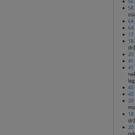
56
58
os
64
64
17
18
dr
20
41
41
n
leg
43
45
20 
mo
18
dr
20
odn