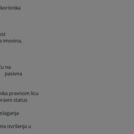
 korisnika
ost
a imovina,
ću na
asivna
nika pravnom licu
pravni status
olaganja
ta izvršenja u