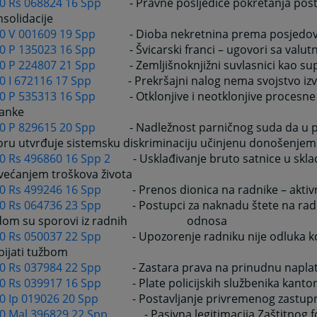
 0 Rs 068824 16 Spp
- Pravne posljedice pokretanja post
solidacije
 0 V 001609 19 Spp
- Dioba nekretnina prema posjedo
 0 P 135023 16 Spp
- Švicarski franci – ugovori sa val
 0 P 224807 21 Spp
- Zemljišnoknjižni suvlasnici kao su
0 I 672116 17 Spp
- Prekršajni nalog nema svojstvo iz
 0 P 535313 16 Spp
- Otklonjive i neotklonjive procesn
ranke
 0 P 829615 20 Spp
- Nadležnost parničnog suda da u
oru utvrđuje sistemsku diskriminaciju učinjenu donošenje
 0 Rs 496860 16 Spp 2
- Usklađivanje bruto satnice u skla
većanjem troškova života
 0 Rs 499246 16 Spp
- Prenos dionica na radnike – aktiv
 0 Rs 064736 23 Spp
- Postupci za naknadu štete na radu 
dom su sporovi iz radnih odnosa
 0 Rs 050037 22 Spp
- Upozorenje radniku nije odluka k
bijati tužbom
 0 Rs 037984 22 Spp
- Zastara prava na prinudnu napla
 0 Rs 039917 16 Spp
- Plate policijskih službenika kanto
 0 Ip 019026 20 Spp
- Postavljanje privremenog zastup
 0 Mal 396829 22 Spp
- Pasivna legitimacija Zaštitnog 