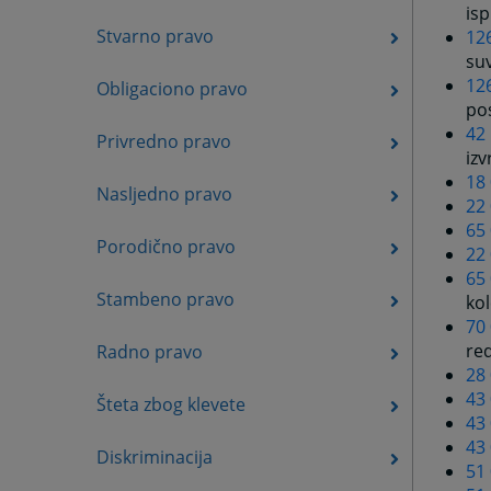
is
Stvarno pravo
12
su
12
Obligaciono pravo
pos
42 
Privredno pravo
izv
18
Nasljedno pravo
22 
65
Porodično pravo
22 
65
Stambeno pravo
ko
70
r
Radno pravo
28 
43 
Šteta zbog klevete
43 
43
Diskriminacija
51