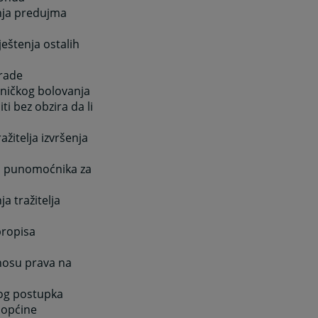
nja predujma
eštenja ostalih
grade
dničkog bolovanja
ti bez obzira da li
ažitelja izvršenja
ju punomoćnika za
a tražitelja
propisa
nosu prava na
nog postupka
i općine