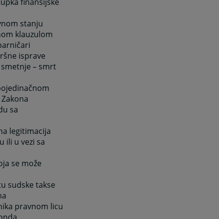
upka finansijske
vnom stanju
utnom klauzulom
parničari
vršne isprave
e smetnje – smrt
 pojedinačnom
m Zakona
du sa
na legitimacija
ili u vezi sa
oja se može
tu sudske takse
na
nika pravnom licu
fonda