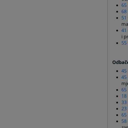
65
68
51
ma
41
i p
55
Odbače
45
45
mj
65
18
33
23
65
58
za