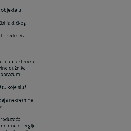
objekta u
i faktičkog
i predmeta
u
a i namještenika
vine dužnika
 sporazum i
štu koje služi
daja nekretnine
te
preduzeća
toplotne energije