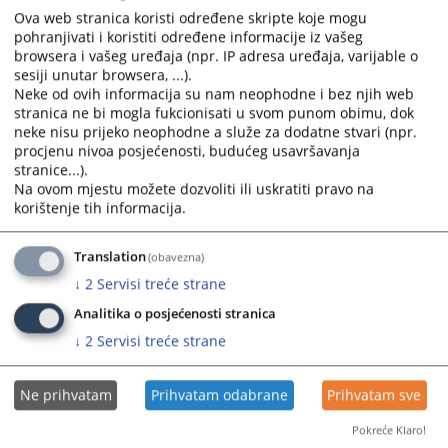
Ova web stranica koristi određene skripte koje mogu
pohranjivati i koristiti određene informacije iz vašeg
browsera i vašeg uređaja (npr. IP adresa uređaja, varijable o
sesiji unutar browsera, ...).
Neke od ovih informacija su nam neophodne i bez njih web
stranica ne bi mogla fukcionisati u svom punom obimu, dok
neke nisu prijeko neophodne a služe za dodatne stvari (npr.
procjenu nivoa posjećenosti, budućeg usavršavanja
Trenutno nema vijesti
stranice...).
Na ovom mjestu možete dozvoliti ili uskratiti pravo na
korištenje tih informacija.
Translation
(obavezna)
↓
2
Servisi treće strane
Analitika o posjećenosti stranica
↓
2
Servisi treće strane
Ne prihvatam
Prihvatam odabrane
Prihvatam sve
Pokreće Klaro!