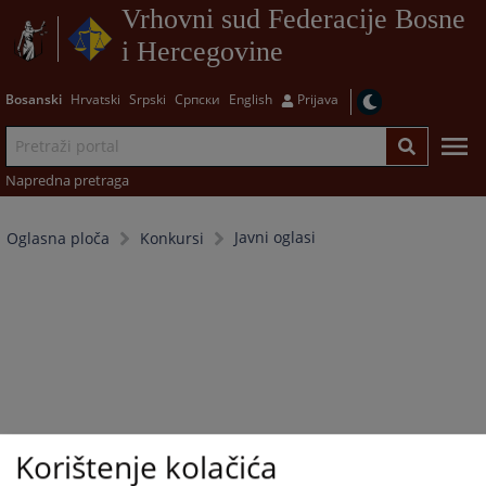
Vrhovni sud Federacije Bosne
i Hercegovine
Bosanski
Hrvatski
Srpski
Српски
English
Prijava
Napredna pretraga
Javni oglasi
Oglasna ploča
Konkursi
Korištenje kolačića