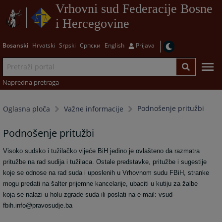
Vrhovni sud Federacije Bosne
i Hercegovine
Bosanski
Hrvatski
Srpski
Српски
English
Prijava
Napredna pretraga
Podnošenje pritužbi
Oglasna ploča
Važne informacije
Podnošenje pritužbi
Visoko sudsko i tužilačko vijeće BiH jedino je ovlašteno da razmatra
pritužbe na rad sudija i tužilaca. Ostale predstavke, pritužbe i sugestije
koje se odnose na rad suda i uposlenih u Vrhovnom sudu FBiH, stranke
mogu predati na šalter prijemne kancelarije, ubaciti u kutiju za žalbe
koja se nalazi u holu zgrade suda ili poslati na e-mail: vsud-
fbih.info@pravosudje.ba