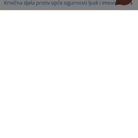
Krivična djela protiv opće sigurnosti ljudi i imovine
Krivična djela protiv sigurnosti javnog prometa
Krivična djela protiv pravosuđa
Krivična djela protiv javnog reda i pravnog prometa
Krivična djela podmićivanja i krivična djela protiv
službene i druge odgovorne funkcije
Krivična djela protiv sustava elektronske obrade
podataka
Odluke po Apelacijama