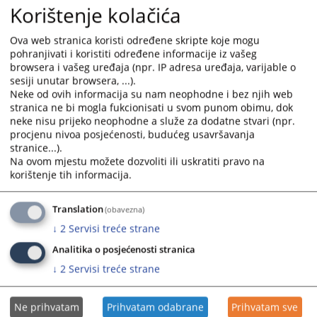
Korištenje kolačića
Ova web stranica koristi određene skripte koje mogu
pohranjivati i koristiti određene informacije iz vašeg
browsera i vašeg uređaja (npr. IP adresa uređaja, varijable o
sesiji unutar browsera, ...).
Neke od ovih informacija su nam neophodne i bez njih web
stranica ne bi mogla fukcionisati u svom punom obimu, dok
neke nisu prijeko neophodne a služe za dodatne stvari (npr.
procjenu nivoa posjećenosti, budućeg usavršavanja
stranice...).
Na ovom mjestu možete dozvoliti ili uskratiti pravo na
korištenje tih informacija.
Translation
(obavezna)
↓
2
Servisi treće strane
Analitika o posjećenosti stranica
↓
2
Servisi treće strane
Ne prihvatam
Prihvatam odabrane
Prihvatam sve