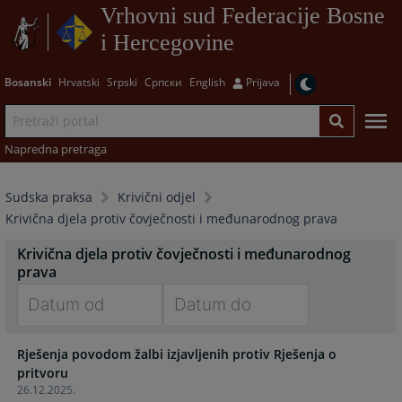
Vrhovni sud Federacije Bosne
i Hercegovine
Bosanski
Hrvatski
Srpski
Српски
English
Prijava
Napredna pretraga
Sudska praksa
Krivični odjel
Krivična djela protiv čovječnosti i međunarodnog prava
Krivična djela protiv čovječnosti i međunarodnog
prava
Navigate
Navigate
Rješenja povodom žalbi izjavljenih protiv Rješenja o
forward
forward
pritvoru
to
to
26.12.2025.
interact
interact