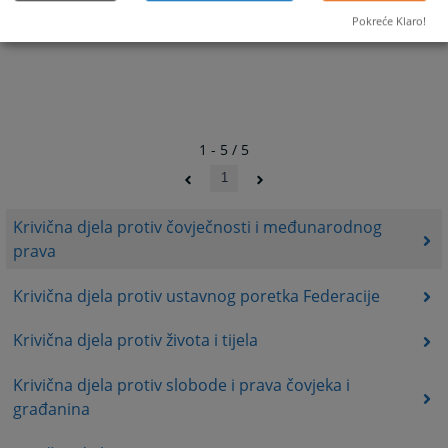
Pokreće Klaro!
1 - 5 / 5
1
Krivična djela protiv čovječnosti i međunarodnog
prava
Krivična djela protiv ustavnog poretka Federacije
Krivična djela protiv života i tijela
Krivična djela protiv slobode i prava čovjeka i
građanina