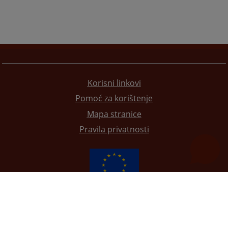
Korisni linkovi
Pomoć za korištenje
Mapa stranice
Pravila privatnosti
Redizajn web stranice je finansirala Evropska unija. Za njen sadržaj isključivo je odgovorno
Visoko sudsko i tužilačko vijeće BiH i ona ne odražava nužno stavove Evropske unije.