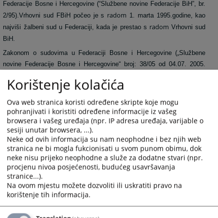
Federacije Bosne i Hercegovine (“Službene novine Federacije BiH”, br.
radom
2/95).Vrhovni sud FBiH počeo je s
1. marta 1995.godine, kao
radom
najviši žalbeni sud u Federaciji, kada je prestao s
Vrhovni sud
BiH.
Zakonom o sudovima u Federaciji Bosne i Hercegovine („Službene
novine Federacije Bosne i Hercegovine“ broj: 38/05 od 04.07. 2005.
godine, a stupio na snagu 12.07.2005. godine), odredbama od člana 25.
Korištenje kolačića
do člana 29. utvrđena je stvarna i mjesna nadležnost općinskih,
kantonalnih sudova i Vrhovnog suda Federacije Bosne i Hercegovine.
Ova web stranica koristi određene skripte koje mogu
Stupanjem na snagu tog Zakona, prestaje da važi Zakon o Vrhovnom
pohranjivati i koristiti određene informacije iz vašeg
browsera i vašeg uređaja (npr. IP adresa uređaja, varijable o
sudu Federacije Bosne i Hercegovine (“Službene novine Federacije
sesiji unutar browsera, ...).
BiH”, br. 2/95).
Neke od ovih informacija su nam neophodne i bez njih web
stranica ne bi mogla fukcionisati u svom punom obimu, dok
Zakonom o sudovima FBiH garantovana je samostalnost i nezavisnost
neke nisu prijeko neophodne a služe za dodatne stvari (npr.
od zakonodavne i izvršne vlasti. Niko ne smije uticati na nezavisnost i
procjenu nivoa posjećenosti, budućeg usavršavanja
nepristrasnost sudije pri odlučivanju u predmetima koji su mu dodijeljeni
stranice...).
u rad. Sudovi štite prava i slobode zagarantirane ustavima Bosne i
Na ovom mjestu možete dozvoliti ili uskratiti pravo na
Hercegovine, Federacije i kantona i zakonom, te osiguravaju ustavnost
korištenje tih informacija.
i zakonitost. Sudovi u svom radu postupaju nepristrasno, blagovremeno
i efikasno.