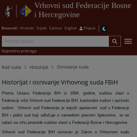
Vrhovni sud Federacije Bosne
i Hercegovine
Bosanski
Hrvatski
Srpski
Српски
English
Prijava
Napredna pretraga
Osnivanje suda
Rad suda
Historijat
Historijat i osnivanje Vrhovnog suda FBiH
Prema Ustavu Federacije BiH iz 1994. godine, sudsku vlast u
Federaciji vrše Vrhovni sud Federacije BiH, kantonalni sudovi i općinski
sudovi.
Vrhovni sud Federacije je
najviši apelacioni
sud u Federaciji
BiH i jedini sud koji odlučuje o vanrednim pravnim lijekovima,
te se
nalazi na vrhu piramide sudske vlasti u Federaciji Bosne i Hercegovine
Vrhovni sud Federacije BiH osnovan je Zakon o Vrhovnom sudu