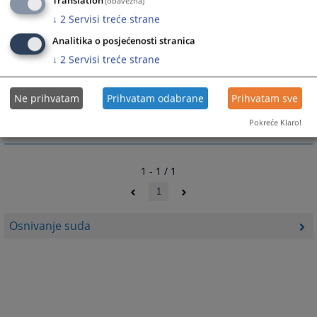
Translation
(obavezna)
↓
2
Servisi treće strane
Analitika o posjećenosti stranica
4926
PREGLEDA
↓
2
Servisi treće strane
Ne prihvatam
Prihvatam odabrane
Prihvatam sve
Pokreće Klaro!
1 - 1 / 1
1
Osnivanje suda