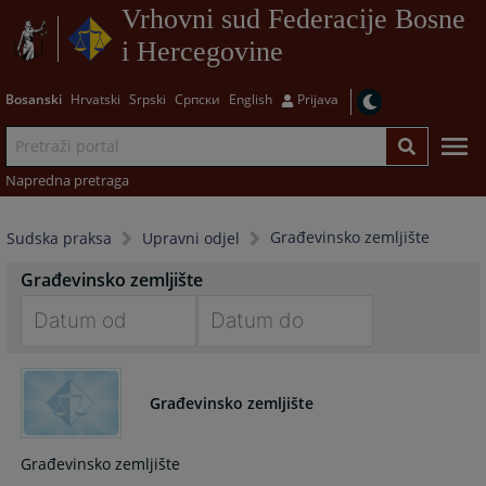
Vrhovni sud Federacije Bosne
i Hercegovine
Bosanski
Hrvatski
Srpski
Српски
English
Prijava
Napredna pretraga
Građevinsko zemljište
Sudska praksa
Upravni odjel
Građevinsko zemljište
Navigate
Navigate
forward
forward
Građevinsko zemljište
to
to
interact
interact
with
with
Građevinsko zemljište
the
the