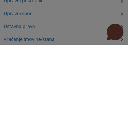
Upravni postupak
Upravni spor
Ustavna prava
Vraćanje imovine/stana
Koncesije i podsticaji u poljoprivredi
Ekologija, energetika
Komisija za hartije od vrijednosti - poslovi nadzora
Prava nezaposlenih lica
Prava iz oblasti dječije zaštite
Invalidsko-boračka zaštita