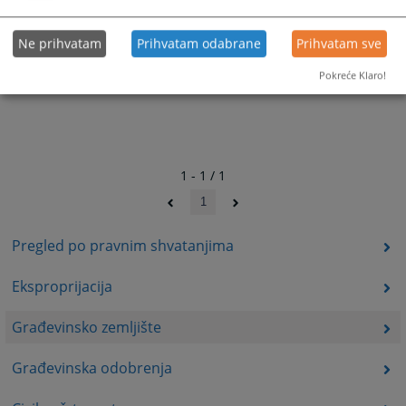
Ne prihvatam
Prihvatam odabrane
Prihvatam sve
Pokreće Klaro!
1 - 1 / 1
1
Pregled po pravnim shvatanjima
Eksproprijacija
Građevinsko zemljište
Građevinska odobrenja