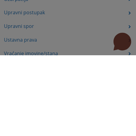
Upravni postupak
Upravni spor
Ustavna prava
Vraćanje imovine/stana
Koncesije i podsticaji u poljoprivredi
Ekologija, energetika
Komisija za hartije od vrijednosti - poslovi nadzora
Prava nezaposlenih lica
Prava iz oblasti dječije zaštite
Invalidsko-boračka zaštita