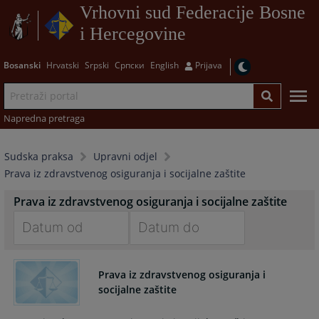
Vrhovni sud Federacije Bosne
i Hercegovine
Bosanski
Hrvatski
Srpski
Српски
English
Prijava
Napredna pretraga
Sudska praksa
Upravni odjel
Prava iz zdravstvenog osiguranja i socijalne zaštite
Prava iz zdravstvenog osiguranja i socijalne zaštite
Navigate
Navigate
forward
forward
Prava iz zdravstvenog osiguranja i
to
to
socijalne zaštite
interact
interact
with
with