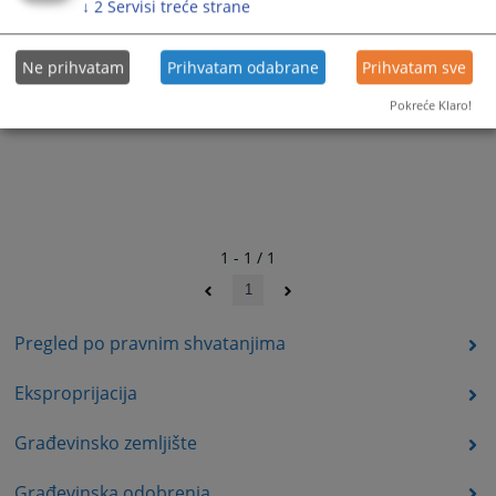
↓
2
Servisi treće strane
Ne prihvatam
Prihvatam odabrane
Prihvatam sve
Pokreće Klaro!
1 - 1 / 1
1
Pregled po pravnim shvatanjima
Eksproprijacija
Građevinsko zemljište
Građevinska odobrenja