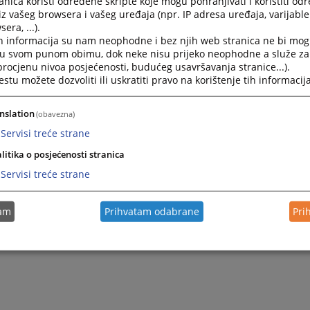
nica koristi određene skripte koje mogu pohranjivati i koristiti od
2024.
Prijava povrede prava na jednak pristup sudu po osnovu r
iz vašeg browsera i vašeg uređaja (npr. IP adresa uređaja, varijable 
era, ...).
h informacija su nam neophodne i bez njih web stranica ne bi mog
2024.
Praksa Evropskog suda za ljudska prava o načelima rodn
i u svom punom obimu, dok neke nisu prijeko neophodne a služe z
 procjenu nivoa posjećenosti, budućeg usavršavanja stranice...).
tu možete dozvoliti ili uskratiti pravo na korištenje tih informacija
2022.
Prijava povrede prava na jednak pristup sudu po osnovu r
nslation
(obavezna)
Servisi treće strane
litika o posjećenosti stranica
Servisi treće strane
tam
Prihvatam odabrane
Pri