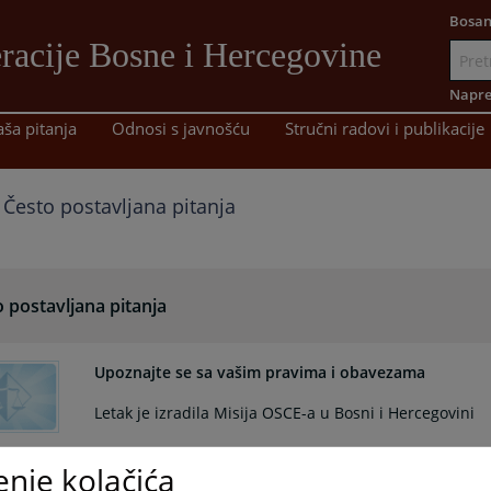
Bosan
racije Bosne i Hercegovine
Idi
na
Napre
sadržaj
aša pitanja
Odnosi s javnošću
Stručni radovi i publikacije
Često postavljana pitanja
 postavljana pitanja
Upoznajte se sa vašim pravima i obavezama
Letak je izradila Misija OSCE-a u Bosni i Hercegovini
enje kolačića
Koje su mogućnosti obraćanja sudu?