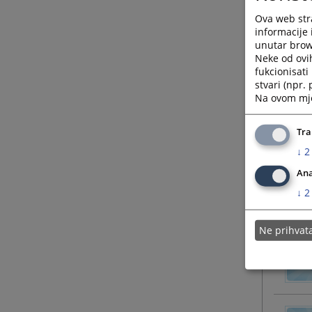
Ova web stra
informacije 
unutar brows
Neke od ovi
fukcionisat
stvari (npr.
Na ovom mjes
Tra
↓
2
Ana
↓
2
Ne prihva