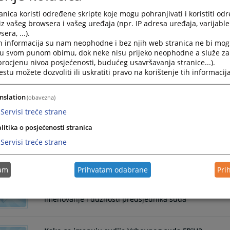
nica koristi određene skripte koje mogu pohranjivati i koristiti od
Službenik za odnose s javnošću Vrhovnog suda Federa
iz vašeg browsera i vašeg uređaja (npr. IP adresa uređaja, varijable 
pristupa informacijama FBIH(ZOSPI)
era, ...).
i obrađuje zahtjeve tražioca informacija, te je na ta
h informacija su nam neophodne i bez njih web stranica ne bi mog
koji su pod kontrolom Vrhovnog suda FBiH
i u svom punom obimu, dok neke nisu prijeko neophodne a služe z
 procjenu nivoa posjećenosti, budućeg usavršavanja stranice...).
tu možete dozvoliti ili uskratiti pravo na korištenje tih informacija
Gdje se nalazi Vrhovni sud FBiH?
Sjedište Vrhovnog suda Federacije Bosne i Hercegovine 
nslation
(obavezna)
Servisi treće strane
litika o posjećenosti stranica
Ko je predsjednik Vrhovnog suda FBiH
Servisi treće strane
Predsjednik Vrhovnog suda FBiH
tam
Prihvatam odabrane
Pri
Ko imenuje predsjednika suda i koje su njegove dužn
Imenovanje i dužnosti predsjednika suda