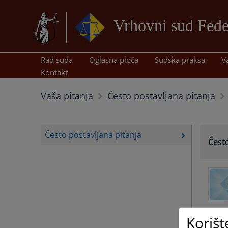
Vrhovni sud Fede
Rad suda
Oglasna ploča
Sudska praksa
V
Kontakt
Vaša pitanja
Često postavljana pitanja
Često postavljana pitanja
Često
Korišt