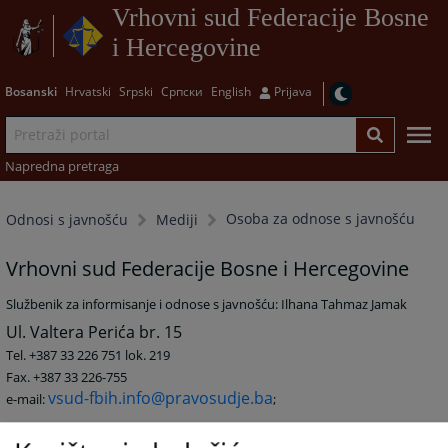
Vrhovni sud Federacije Bosne
i Hercegovine
Bosanski
Hrvatski
Srpski
Српски
English
Prijava
Napredna pretraga
Osoba za odnose s javnošću
Odnosi s javnošću
Mediji
Vrhovni sud Federacije Bosne i Hercegovine
Službenik za informisanje i odnose s javnošću: Ilhana Tahmaz Jamak
Ul. Valtera Perića br. 15
Tel. +387 33 226 751 lok. 219
Fax. +387 33 226-755
vsud-fbih.info@pravosudje.ba
e-mail:
;