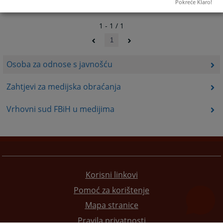
Pokreće Klaro!
1 - 1 / 1
1
Osoba za odnose s javnošću
Zahtjevi za medijska obraćanja
Vrhovni sud FBiH u medijima
Korisni linkovi
Pomoć za korištenje
Mapa stranice
Pravila privatnosti