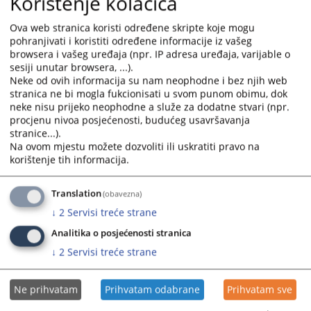
Korištenje kolačića
4380
PREGLEDA
Ova web stranica koristi određene skripte koje mogu
pohranjivati i koristiti određene informacije iz vašeg
browsera i vašeg uređaja (npr. IP adresa uređaja, varijable o
sesiji unutar browsera, ...).
Neke od ovih informacija su nam neophodne i bez njih web
stranica ne bi mogla fukcionisati u svom punom obimu, dok
neke nisu prijeko neophodne a služe za dodatne stvari (npr.
procjenu nivoa posjećenosti, budućeg usavršavanja
stranice...).
Na ovom mjestu možete dozvoliti ili uskratiti pravo na
korištenje tih informacija.
Translation
(obavezna)
↓
2
Servisi treće strane
Analitika o posjećenosti stranica
↓
2
Servisi treće strane
Ne prihvatam
Prihvatam odabrane
Prihvatam sve