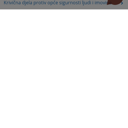
Krivična djela protiv opće sigurnosti ljudi i imovine
Krivična djela protiv sigurnosti javnog prometa
Krivična djela protiv pravosuđa
Krivična djela protiv javnog reda i pravnog prometa
Krivična djela podmićivanja i krivična djela protiv
službene i druge odgovorne funkcije
Krivična djela protiv sustava elektronske obrade
podataka
Odluke po Apelacijama