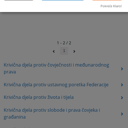
Pokreće Klaro!
1 - 2 / 2
1
Krivična djela protiv čovječnosti i međunarodnog
prava
Krivična djela protiv ustavnog poretka Federacije
Krivična djela protiv života i tijela
Krivična djela protiv slobode i prava čovjeka i
građanina