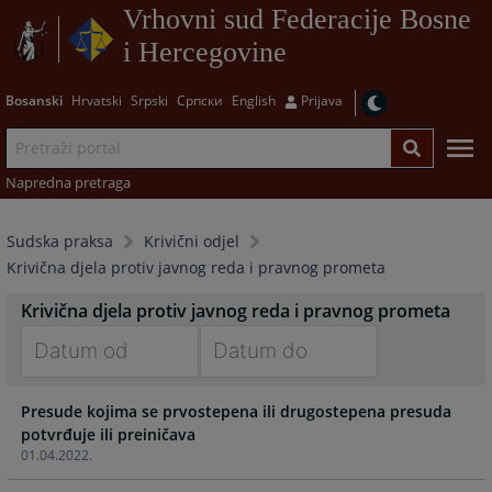
Vrhovni sud Federacije Bosne
i Hercegovine
Bosanski
Hrvatski
Srpski
Српски
English
Prijava
Napredna pretraga
Sudska praksa
Krivični odjel
Krivična djela protiv javnog reda i pravnog prometa
Krivična djela protiv javnog reda i pravnog prometa
Navigate
Navigate
Presude kojima se prvostepena ili drugostepena presuda
forward
forward
potvrđuje ili preiničava
to
to
01.04.2022.
interact
interact
with
with