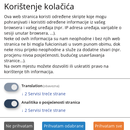
Korištenje kolačića
Ova web stranica koristi određene skripte koje mogu
pohranjivati i koristiti određene informacije iz vašeg
browsera i vašeg uređaja (npr. IP adresa uređaja, varijable o
sesiji unutar browsera, ...).
Neke od ovih informacija su nam neophodne i bez njih web
stranica ne bi mogla fukcionisati u svom punom obimu, dok
neke nisu prijeko neophodne a služe za dodatne stvari (npr.
procjenu nivoa posjećenosti, budućeg usavršavanja
stranice...).
Na ovom mjestu možete dozvoliti ili uskratiti pravo na
korištenje tih informacija.
Translation
(obavezna)
↓
2
Servisi treće strane
Analitika o posjećenosti stranica
↓
2
Servisi treće strane
Ne prihvatam
Prihvatam odabrane
Prihvatam sve