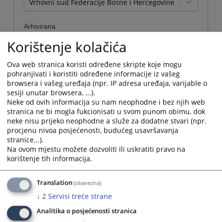
Vrhovni sud Federacije Bosne i Hercegovine
Arhivirana
Korištenje kolačića
Ne
Ova web stranica koristi određene skripte koje mogu
Datum od
pohranjivati i koristiti određene informacije iz vašeg
browsera i vašeg uređaja (npr. IP adresa uređaja, varijable o
sesiji unutar browsera, ...).
Navigate
Neke od ovih informacija su nam neophodne i bez njih web
forward
Datum do
stranica ne bi mogla fukcionisati u svom punom obimu, dok
to
neke nisu prijeko neophodne a služe za dodatne stvari (npr.
interact
procjenu nivoa posjećenosti, budućeg usavršavanja
with
stranice...).
Navigate
the
Na ovom mjestu možete dozvoliti ili uskratiti pravo na
forward
Sortiraj po
calendar
korištenje tih informacija.
to
and
interact
Odaberi...
select
with
Translation
a
(obavezna)
the
date.
Napredne stavke
↓
2
Servisi treće strane
calendar
Press
and
the
Analitika o posjećenosti stranica
select
Pretraži
question