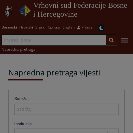
Vrhovni sud Federacije Bosne
i Hercegovine
Bosanski
Hrvatski
Srpski
Српски
English
Prijava
Napredna pretraga
Napredna pretraga vijesti
Sadržaj
Institucija