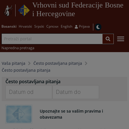
Vrhovni sud Federacije Bosne
i Hercegovine
Bosanski
Hrvatski
Srpski
Српски
English
Prijava
Napredna pretraga
Vaša pitanja
Često postavljana pitanja
Često postavljana pitanja
Često postavljana pitanja
Navigate
Navigate
forward
forward
Upoznajte se sa vašim pravima i
to
to
obavezama
interact
interact
with
with