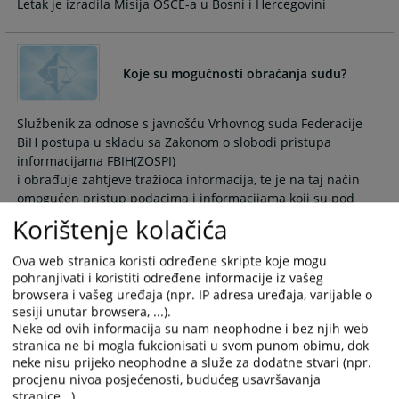
Letak je izradila Misija OSCE-a u Bosni i Hercegovini
the
the
calendar
calendar
and
and
select
select
Koje su mogućnosti obraćanja sudu?
a
a
date.
date.
Službenik za odnose s javnošću Vrhovnog suda Federacije
Press
Press
BiH postupa u skladu sa Zakonom o slobodi pristupa
the
the
informacijama FBIH(ZOSPI)
question
question
i obrađuje zahtjeve tražioca informacija, te je na taj način
mark
mark
omogućen pristup podacima i informacijama koji su pod
key
key
kontrolom Vrhovnog suda FBiH
Korištenje kolačića
to
to
get
get
Ova web stranica koristi određene skripte koje mogu
the
the
pohranjivati i koristiti određene informacije iz vašeg
Gdje se nalazi Vrhovni sud FBiH?
keyboard
keyboard
browsera i vašeg uređaja (npr. IP adresa uređaja, varijable o
shortcuts
shortcuts
sesiji unutar browsera, ...).
for
for
Neke od ovih informacija su nam neophodne i bez njih web
Sjedište Vrhovnog suda Federacije Bosne i Hercegovine je u
stranica ne bi mogla fukcionisati u svom punom obimu, dok
changing
changing
Sarajevu, ulica Valtera Perića 15.
neke nisu prijeko neophodne a služe za dodatne stvari (npr.
dates.
dates.
procjenu nivoa posjećenosti, budućeg usavršavanja
stranice...).