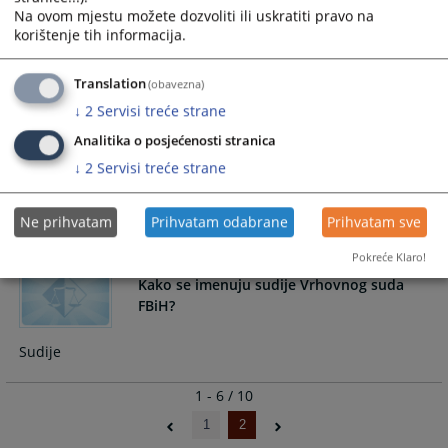
Na ovom mjestu možete dozvoliti ili uskratiti pravo na
Ko je predsjednik Vrhovnog suda FBiH
korištenje tih informacija.
Predsjednik Vrhovnog suda FBiH
Translation
(obavezna)
↓
2
Servisi treće strane
Analitika o posjećenosti stranica
Ko imenuje predsjednika suda i koje su
↓
2
Servisi treće strane
njegove dužnosti?
Imenovanje i dužnosti predsjednika suda
Ne prihvatam
Prihvatam odabrane
Prihvatam sve
Pokreće Klaro!
Kako se imenuju sudije Vrhovnog suda
FBiH?
Sudije
1 - 6 / 10
1
2