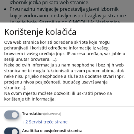
izbornik jezika prikaza web stranice.
Prvu razinu navigacije predstavlja glavni izbornik
koji je vodoravno postavljen ispod zaglavlja stranice
i sive je boje. Sastoji se od 6 MODULA: Naslovnica,
Rad suda, Oglasna ploča, Vaša pitanja, Odnosi s
Korištenje kolačića
javnošću, Kontakt. Svaki od MODULA predstavlja
određenu oblast rada pravosudne institucije.
Ova web stranica koristi određene skripte koje mogu
pohranjivati i koristiti određene informacije iz vašeg
Nakon izbora jednog od MODULA, prelazite na
browsera i vašeg uređaja (npr. IP adresa uređaja, varijable o
drugu razinu navigacije, koja je vodoravno
sesiji unutar browsera, ...).
postavljena ispod Glavnog izbornika i crvene je
Neke od ovih informacija su nam neophodne i bez njih web
boje. Pomoću ovog izbornika birate KATEGORIJU
stranica ne bi mogla fukcionisati u svom punom obimu, dok
Vašeg interesovanja unutar svakog MODULA.
neke nisu prijeko neophodne a služe za dodatne stvari (npr.
Treću razinu navigacije predstavlja vertikalni
procjenu nivoa posjećenosti, budućeg usavršavanja
izbornik, koji se nalazi ispod izbornika KATEGORIJA,
stranice...).
Na ovom mjestu možete dozvoliti ili uskratiti pravo na
na desnoj strani u odnosu na dio predviđen za
korištenje tih informacija.
sadržaj. Na ovom izborniku birate PODKATEGORIJU,
odnosno konkretan sadržaj koji vas interesuje.
Posljednji dio predstavlja sadržajni dio izabrane
Translation
(obavezna)
PODKATEGORIJE. Taj sadržajni dio može biti prikaz
↓
2
Servisi treće strane
konkretne vijesti ili prikaz drugih elemenata koje
Analitika o posjećenosti stranica
određena PODKATEGORIJA predstavlja (slike,