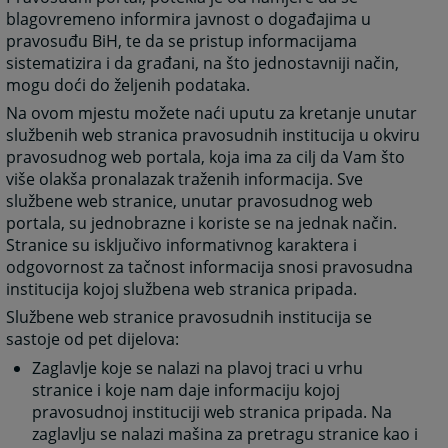
blagovremeno informira javnost o događajima u
pravosuđu BiH, te da se pristup informacijama
sistematizira i da građani, na što jednostavniji način,
mogu doći do željenih podataka.
Na ovom mjestu možete naći uputu za kretanje unutar
službenih web stranica pravosudnih institucija u okviru
pravosudnog web portala, koja ima za cilj da Vam što
više olakša pronalazak traženih informacija. Sve
službene web stranice, unutar pravosudnog web
portala, su jednobrazne i koriste se na jednak način.
Stranice su isključivo informativnog karaktera i
odgovornost za tačnost informacija snosi pravosudna
institucija kojoj službena web stranica pripada.
Službene web stranice pravosudnih institucija se
sastoje od pet dijelova:
Zaglavlje koje se nalazi na plavoj traci u vrhu
stranice i koje nam daje informaciju kojoj
pravosudnoj instituciji web stranica pripada. Na
zaglavlju se nalazi mašina za pretragu stranice kao i