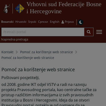
Vrhovni sud Federacije Bosne
i Hercegovine
Bosanski
Hrvatski
Srpski
Српски
English
Prijava
Napredna pretraga
Kontakt
Pomoć za korištenje web stranice
Pomoć za korištenje web stranice
Pomoć za korištenje web stranice
Poštovani posjetitelji,
od 2008. godine IKT odjel VSTV-a radi na razvoju
projekta Pravosudnog portala, kao centralne tačke za
pristup različitim informacijama iz svih pravosudnih
institucija u Bosni i Hercegovini. Ideja da se otvori
Pravosudni portal, potekla je od namjere da se