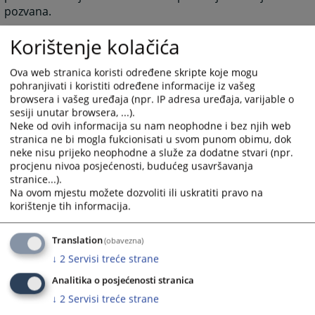
pozvana.
Službenik za odnose sa javnošću je dužan postupati u
Korištenje kolačića
skladu sa zakonom koji reguliše slobodu pristupa
informacijama.
Ova web stranica koristi određene skripte koje mogu
pohranjivati i koristiti određene informacije iz vašeg
browsera i vašeg uređaja (npr. IP adresa uređaja, varijable o
sesiji unutar browsera, ...).
Neke od ovih informacija su nam neophodne i bez njih web
3411
PREGLEDA
stranica ne bi mogla fukcionisati u svom punom obimu, dok
neke nisu prijeko neophodne a služe za dodatne stvari (npr.
procjenu nivoa posjećenosti, budućeg usavršavanja
stranice...).
Na ovom mjestu možete dozvoliti ili uskratiti pravo na
korištenje tih informacija.
Translation
(obavezna)
↓
2
Servisi treće strane
Analitika o posjećenosti stranica
↓
2
Servisi treće strane