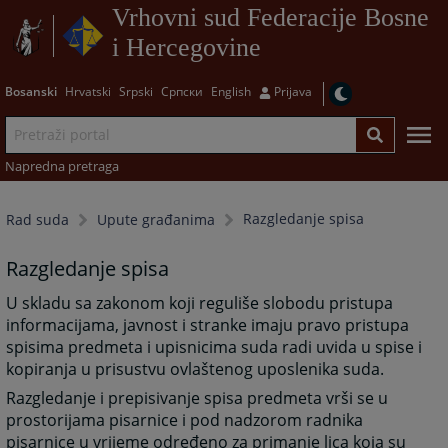
Vrhovni sud Federacije Bosne
i Hercegovine
Bosanski
Hrvatski
Srpski
Српски
English
Prijava
Napredna pretraga
Razgledanje spisa
Rad suda
Upute građanima
Razgledanje spisa
U skladu sa zakonom koji reguliše slobodu pristupa
informacijama, javnost i stranke imaju pravo pristupa
spisima predmeta i upisnicima suda radi uvida u spise i
kopiranja u prisustvu ovlaštenog uposlenika suda.
Razgledanje i prepisivanje spisa predmeta vrši se u
prostorijama pisarnice i pod nadzorom radnika
pisarnice u vrijeme određeno za primanje lica koja su