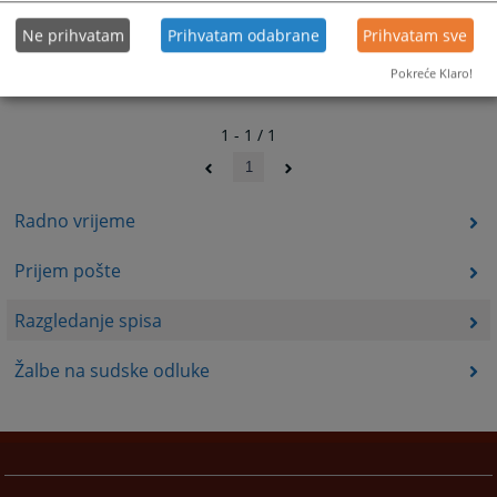
Ne prihvatam
Prihvatam odabrane
Prihvatam sve
Pokreće Klaro!
1 - 1 / 1
1
Radno vrijeme
Prijem pošte
Razgledanje spisa
Žalbe na sudske odluke