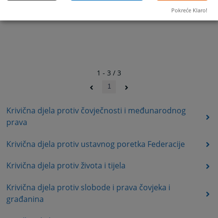
Pokreće Klaro!
1 - 3 / 3
1
Krivična djela protiv čovječnosti i međunarodnog
prava
Krivična djela protiv ustavnog poretka Federacije
Krivična djela protiv života i tijela
Krivična djela protiv slobode i prava čovjeka i
građanina