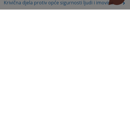
Krivična djela protiv opće sigurnosti ljudi i imovine
Krivična djela protiv sigurnosti javnog prometa
Krivična djela protiv pravosuđa
Krivična djela protiv javnog reda i pravnog prometa
Krivična djela podmićivanja i krivična djela protiv
službene i druge odgovorne funkcije
Krivična djela protiv sustava elektronske obrade
podataka
Odluke po Apelacijama