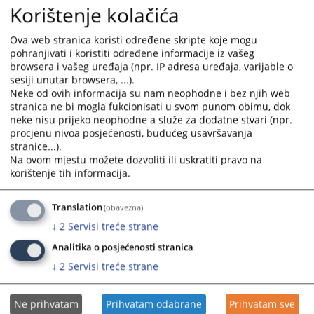
Korištenje kolačića
Ova web stranica koristi određene skripte koje mogu
pohranjivati i koristiti određene informacije iz vašeg
browsera i vašeg uređaja (npr. IP adresa uređaja, varijable o
sesiji unutar browsera, ...).
Neke od ovih informacija su nam neophodne i bez njih web
stranica ne bi mogla fukcionisati u svom punom obimu, dok
neke nisu prijeko neophodne a služe za dodatne stvari (npr.
procjenu nivoa posjećenosti, budućeg usavršavanja
stranice...).
Na ovom mjestu možete dozvoliti ili uskratiti pravo na
korištenje tih informacija.
Translation
(obavezna)
↓
2
Servisi treće strane
Analitika o posjećenosti stranica
↓
2
Servisi treće strane
Ne prihvatam
Prihvatam odabrane
Prihvatam sve