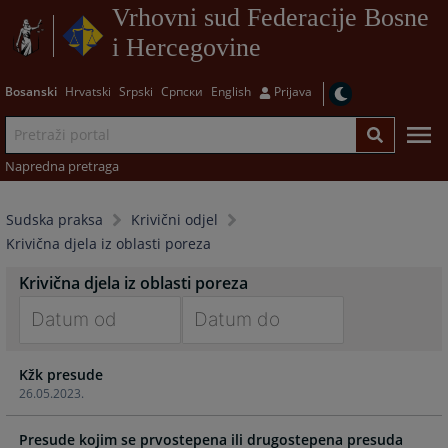
Vrhovni sud Federacije Bosne
i Hercegovine
Bosanski
Hrvatski
Srpski
Српски
English
Prijava
Napredna pretraga
Sudska praksa
Krivični odjel
Krivična djela iz oblasti poreza
Krivična djela iz oblasti poreza
Navigate
Navigate
Kžk presude
forward
forward
26.05.2023.
to
to
interact
interact
Presude kojim se prvostepena ili drugostepena presuda
with
with