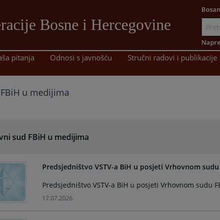
Bosan
racije Bosne i Hercegovine
Idi
na
Napre
sadržaj
aša pitanja
Odnosi s javnošću
Stručni radovi i publikacije
 FBiH u medijima
vni sud FBiH u medijima
Predsjedništvo VSTV-a BiH u posjeti Vrhovnom sudu
Predsjedništvo VSTV-a BiH u posjeti Vrhovnom sudu F
17.07.2026.