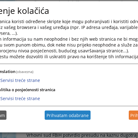
Izrečena presuda u krivičnom predmetu protiv optu
enje kolačića
Izrečena presuda u krivičnom predmetu protiv optuž
nica koristi određene skripte koje mogu pohranjivati i koristiti od
23.06.2026.
iz vašeg browsera i vašeg uređaja (npr. IP adresa uređaja, varijable 
era, ...).
Sudije Vrhovnog suda FBiH na XXIV Savjetovanju iz 
h informacija su nam neophodne i bez njih web stranica ne bi mog
i u svom punom obimu, dok neke nisu prijeko neophodne a služe z
Sudije Vrhovnog suda FBiH na XXIV Savjetovanju iz kr
 procjenu nivoa posjećenosti, budućeg usavršavanja stranice...).
tu možete dozvoliti ili uskratiti pravo na korištenje tih informacija
05.06.2026.
nslation
(obavezna)
Sudije i uposlenici Vrhovnog suda FBiH zajedno sa pr
Servisi treće strane
akciju pošumljavanja „Boranka“
litika o posjećenosti stranica
Sudije i uposlenici Vrhovnog suda FBiH zajedno sa pri
Servisi treće strane
akciju pošumljavanja „Boranka“
28.05.2026.
tam
Prihvatam odabrane
Pri
Vrhovni sud FBiH potvrdio presudu na kaznu dugotra
Vrhovni sud FBiH potvrdio presudu na kaznu dugotraj