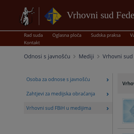
Vrhovni sud Fede
Rad suda
Oglasna ploča
Sudska praksa
V
Kontakt
Vrhovni sud
Odnosi s javnošću
Mediji
Osoba za odnose s javnošću
Vrho
Zahtjevi za medijska obraćanja
Vrhovni sud FBiH u medijima