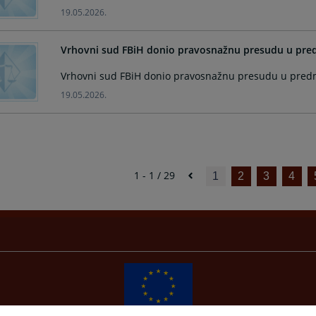
19.05.2026.
Vrhovni sud FBiH donio pravosnažnu presudu u pred
Vrhovni sud FBiH donio pravosnažnu presudu u predm
19.05.2026.
1 - 1 / 29
1
2
3
4
Redizajn web stranice je finansirala Evropska unija. Za njen sadržaj isključivo je odgovorno