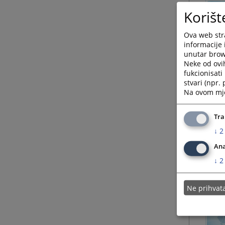
Korišt
Ova web stra
informacije 
unutar brows
Neke od ovi
fukcionisat
stvari (npr.
Na ovom mjes
Tra
↓
2
Ana
↓
2
Ne prihva