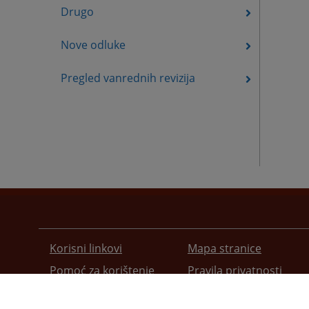
Drugo
Nove odluke
Pregled vanrednih revizija
Korisni linkovi
Mapa stranice
Pomoć za korištenje
Pravila privatnosti