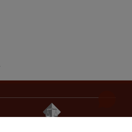
© 2021
Visoko sudsko i tužilačko vijeće