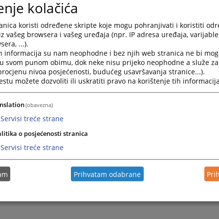
enje kolačića
Stvarno pravo
nica koristi određene skripte koje mogu pohranjivati i koristiti od
17.12.2021.
iz vašeg browsera i vašeg uređaja (npr. IP adresa uređaja, varijable 
era, ...).
h informacija su nam neophodne i bez njih web stranica ne bi mog
i u svom punom obimu, dok neke nisu prijeko neophodne a služe z
 procjenu nivoa posjećenosti, budućeg usavršavanja stranice...).
tu možete dozvoliti ili uskratiti pravo na korištenje tih informacija
nslation
(obavezna)
Servisi treće strane
litika o posjećenosti stranica
Servisi treće strane
tam
Prihvatam odabrane
Pri