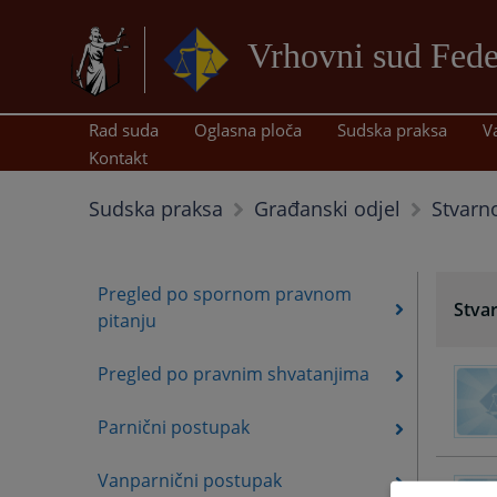
Vrhovni sud Fede
Rad suda
Oglasna ploča
Sudska praksa
V
Kontakt
Stvarn
Sudska praksa
Građanski odjel
Pregled po spornom pravnom
Stva
pitanju
Pregled po pravnim shvatanjima
Parnični postupak
Vanparnični postupak