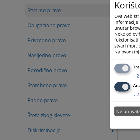
Korišt
Stvarno pravo
Ova web stra
informacije 
Obligaciono pravo
unutar brows
Neke od ovi
fukcionisat
Privredno pravo
stvari (npr.
Na ovom mjes
Nasljedno pravo
Tra
Porodično pravo
↓
2
Stambeno pravo
Ana
↓
2
Radno pravo
Ne prihva
Šteta zbog klevete
Diskriminacija