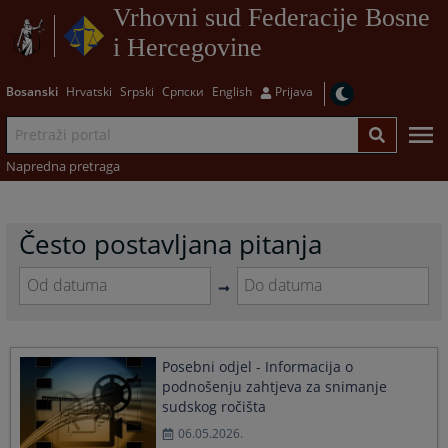
Vrhovni sud Federacije Bosne
i Hercegovine
Bosanski
Hrvatski
Srpski
Српски
English
Prijava
Napredna pretraga
Često postavljana pitanja
Navigate
Navigate
forward
forward
to
to
Posebni odjel - Informacija o
interact
interact
podnošenju zahtjeva za snimanje
with
with
sudskog ročišta
the
the
calendar
calendar
06.05.2026.
and
and