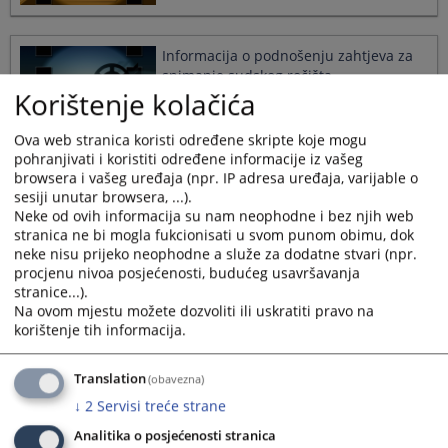
select
select
a
a
date.
date.
Informacija o podnošenju zahtjeva za
Press
Press
snimanje sudskog ročišta
the
the
Korištenje kolačića
23.12.2025.
question
question
mark
mark
Ova web stranica koristi određene skripte koje mogu
key
key
pohranjivati i koristiti određene informacije iz vašeg
to
to
browsera i vašeg uređaja (npr. IP adresa uređaja, varijable o
get
get
Koje su mogućnosti obraćanja sudu?
sesiji unutar browsera, ...).
the
the
Neke od ovih informacija su nam neophodne i bez njih web
21.05.2012.
keyboard
keyboard
stranica ne bi mogla fukcionisati u svom punom obimu, dok
shortcuts
shortcuts
neke nisu prijeko neophodne a služe za dodatne stvari (npr.
for
for
procjenu nivoa posjećenosti, budućeg usavršavanja
changing
changing
stranice...).
dates.
dates.
Na ovom mjestu možete dozvoliti ili uskratiti pravo na
Koje su stvarne nadležnosti Vrhovnog
korištenje tih informacija.
suda FBiH?
27.01.2012.
Translation
(obavezna)
↓
2
Servisi treće strane
Analitika o posjećenosti stranica