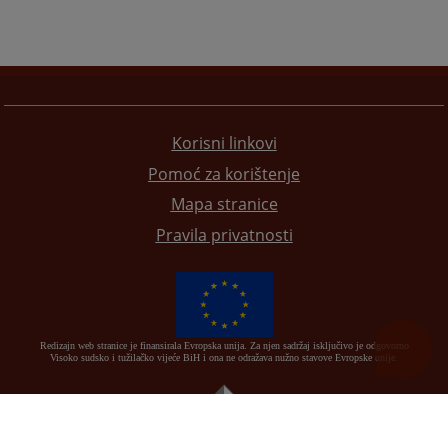
Korisni linkovi
Pomoć za korištenje
Mapa stranice
Pravila privatnosti
Redizajn web stranice je finansirala Evropska unija. Za njen sadržaj isključivo je odgovorno
Visoko sudsko i tužilačko vijeće BiH i ona ne odražava nužno stavove Evropske unije.