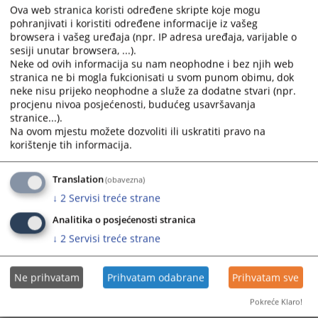
Ova web stranica koristi određene skripte koje mogu
Odbijen prijedlog POSKOK-a za
pohranjivati i koristiti određene informacije iz vašeg
određivanje mjera zabrane u krivičnom
browsera i vašeg uređaja (npr. IP adresa uređaja, varijable o
predmetu Debevec, Mehmedagić i Pijuk
sesiji unutar browsera, ...).
Neke od ovih informacija su nam neophodne i bez njih web
Odbijen prijedlog POSKOK-a za određivanje mjera zabrane u
stranica ne bi mogla fukcionisati u svom punom obimu, dok
krivičnom predmetu Debevec, Mehmedagić i Pijuk
neke nisu prijeko neophodne a služe za dodatne stvari (npr.
23.04.2026.
procjenu nivoa posjećenosti, budućeg usavršavanja
stranice...).
Na ovom mjestu možete dozvoliti ili uskratiti pravo na
Otvoren glavni pretres u krivičnom
korištenje tih informacija.
predmetu protiv Denijala Tulumovića,
Marka Tadića, Šefika Husića, Senade
Hujdurović i Pravne osobe Privatna
Translation
(obavezna)
zdravstvena ustanova Opća i Specijalna
↓
2
Servisi treće strane
bolnica PLAVA MEDICAL GROUP Tuzla
Analitika o posjećenosti stranica
Otvoren glavni pretres u krivičnom predmetu protiv Denijala
↓
2
Servisi treće strane
Tulumovića, Marka Tadića, Šefika Husića, Senade Hujdurović
i Pravne osobe Privatna zdravstvena ustanova Opća i
Specijalna bolnica „PLAVA MEDICAL GROUP“ Tuzla
Ne prihvatam
Prihvatam odabrane
Prihvatam sve
17.04.2026.
Pokreće Klaro!