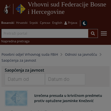
Vrhovni sud Federacije Bosne
i Hercegovine
Bosanski
Hrvatski
Srpski
Српски
English
Prijava
Napredna pretraga
Posebni odjel Vrhovnog suda FBiH
Odnosi sa javnošću
Saopćenja za javnost
Saopćenja za javnost
Navigate
Navigate
forward
forward
Izrečena presuda u krivičnom predmetu
to
to
protiv optužene Jasminke Knežević
interact
interact
with
with