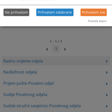
Ne prihvatam
Prihvatam odabrane
Prihvatam sve
Pokreće Klaro!
1 - 1 / 1
1
Radno vrijeme odjela
Nadležnost odjela
Prijem pošte Posebni odjel
Sudije Posebnog odjela
Sudski stručni savjetnici Posebnog odjela