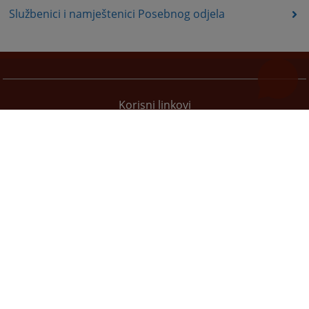
Službenici i namještenici Posebnog odjela
Korisni linkovi
Pomoć za korištenje
Mapa stranice
Pravila privatnosti
Redizajn web stranice je finansirala Evropska unija. Za njen sadržaj isključivo je odgovorno
Visoko sudsko i tužilačko vijeće BiH i ona ne odražava nužno stavove Evropske unije.