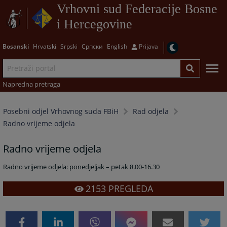
Vrhovni sud Federacije Bosne
i Hercegovine
Bosanski
Hrvatski
Srpski
Српски
English
Prijava
Napredna pretraga
Posebni odjel Vrhovnog suda FBiH
Rad odjela
Radno vrijeme odjela
Radno vrijeme odjela
Radno vrijeme odjela: ponedjeljak – petak 8.00-16.30
2153
PREGLEDA