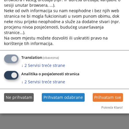
sesiji unutar browsera, ...).
Sudski stručni savjetnici Posebnog odjela
Neke od ovih informacija su nam neophodne i bez njih web
stranica ne bi mogla fukcionisati u svom punom obimu, dok
Službenici i namještenici Posebnog odjela
neke nisu prijeko neophodne a služe za dodatne stvari (npr.
procjenu nivoa posjećenosti, budućeg usavršavanja
stranice...).
Na ovom mjestu možete dozvoliti ili uskratiti pravo na
korištenje tih informacija.
Translation
(obavezna)
↓
2
Servisi treće strane
Analitika o posjećenosti stranica
↓
2
Servisi treće strane
Ne prihvatam
Prihvatam odabrane
Prihvatam sve
Pokreće Klaro!