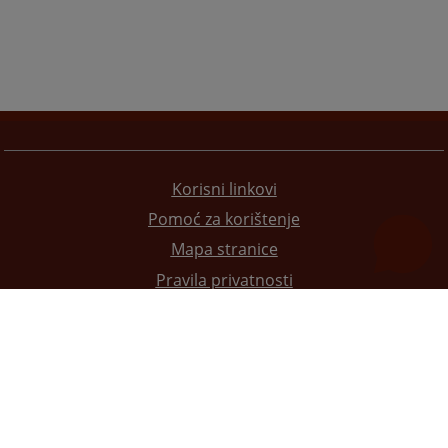
Korisni linkovi
Pomoć za korištenje
Mapa stranice
Pravila privatnosti
Redizajn web stranice je finansirala Evropska unija. Za njen sadržaj isključivo je odgovorno
Visoko sudsko i tužilačko vijeće BiH i ona ne odražava nužno stavove Evropske unije.