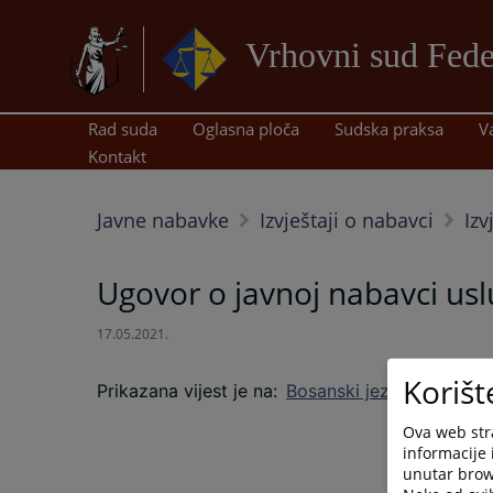
Vrhovni sud Fede
Rad suda
Oglasna ploča
Sudska praksa
V
Kontakt
Javne nabavke
Izvještaji o nabavci
Izv
Ugovor o javnoj nabavci us
17.05.2021.
Korišt
Prikazana vijest je na
:
Bosanski jezik
Ova web stra
informacije 
unutar brows