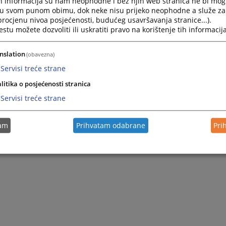
h informacija su nam neophodne i bez njih web stranica ne bi mog
i u svom punom obimu, dok neke nisu prijeko neophodne a služe z
 procjenu nivoa posjećenosti, budućeg usavršavanja stranice...).
tu možete dozvoliti ili uskratiti pravo na korištenje tih informacija
nslation
(obavezna)
Servisi treće strane
litika o posjećenosti stranica
Servisi treće strane
tam
Prihvatam odabrane
Pri