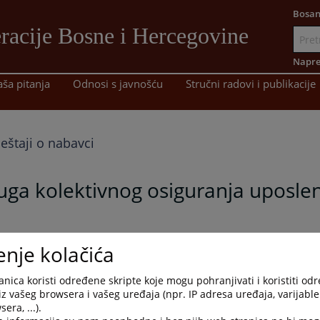
Bosan
racije Bosne i Hercegovine
Idi
na
Napre
sadržaj
aša pitanja
Odnosi s javnošću
Stručni radovi i publikacije
ještaji o nabavci
luga kolektivnog osiguranja uposl
enje kolačića
nica koristi određene skripte koje mogu pohranjivati i koristiti od
iz vašeg browsera i vašeg uređaja (npr. IP adresa uređaja, varijable 
era, ...).