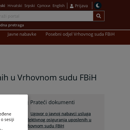
ski
Hrvatski
Srpski
Српски
English
Prijava
dna pretraga
Javne nabavke
Posebni odjel Vrhovnog suda FBiH
enih u Vrhovnom sudu FBiH
Prateći dokumenti
Ugovor o javnoj nabavci usluga
ređene
o sesiji
kolektivnog osiguranja uposlenih u
Vrhovnom sudu FBiH