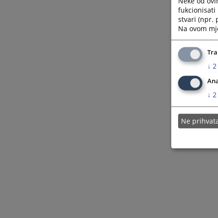
Neke od ovi
fukcionisat
stvari (npr.
Na ovom mjes
Tra
↓
2
Ana
↓
2
Ne prihva