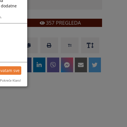
la
a dodatne
.
357
PREGLEDA
hvatam sve
Pokreće Klaro!