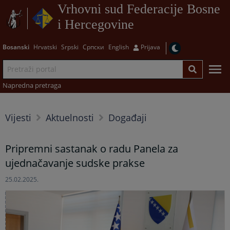
Vrhovni sud Federacije Bosne
i Hercegovine
Bosanski
Hrvatski
Srpski
Српски
English
Prijava
Napredna pretraga
Vijesti
Aktuelnosti
Događaji
Pripremni sastanak o radu Panela za
ujednačavanje sudske prakse
25.02.2025.