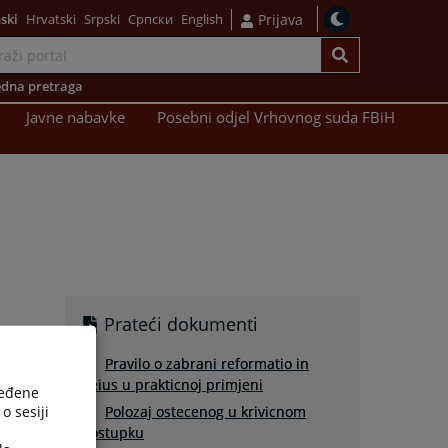
ski
Hrvatski
Srpski
Српски
English
Prijava
dna pretraga
Javne nabavke
Posebni odjel Vrhovnog suda FBiH
Prateći dokumenti
Pravilo o zabrani reformatio in
peius u prakticnoj primjeni
ređene
o sesiji
Polozaj ostecenog u krivicnom
postupku