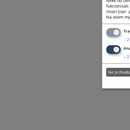
Neke od ovi
fukcionisat
stvari (npr.
Na ovom mjes
Tra
↓
2
Ana
↓
2
Ne prihva