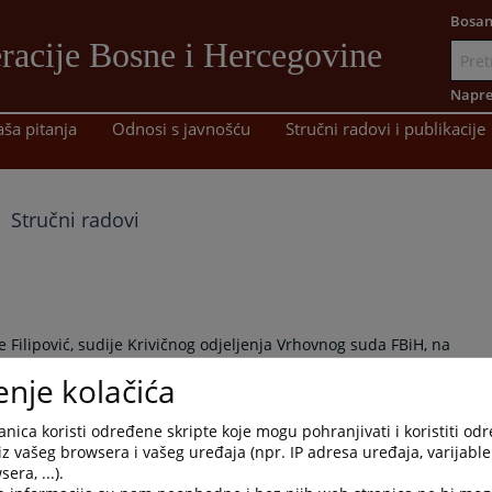
Bosan
racije Bosne i Hercegovine
Idi
na
Napre
sadržaj
aša pitanja
Odnosi s javnošću
Stručni radovi i publikacije
Stručni radovi
 Filipović, sudije Krivičnog odjeljenja Vrhovnog suda FBiH, na
enje kolačića
nica koristi određene skripte koje mogu pohranjivati i koristiti od
jeni", 2010. g.
iz vašeg browsera i vašeg uređaja (npr. IP adresa uređaja, varijable 
era, ...).