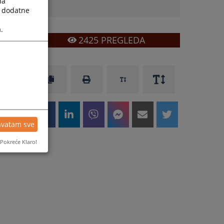
la
a dodatne
.
2425
PREGLEDA
hvatam sve
Pokreće Klaro!