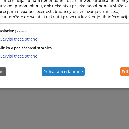
h informacija su nam neophodne i bez njih web stranica ne bi mog
i u svom punom obimu, dok neke nisu prijeko neophodne a služe z
 procjenu nivoa posjećenosti, budućeg usavršavanja stranice...).
tu možete dozvoliti ili uskratiti pravo na korištenje tih informacija
nslation
(obavezna)
Servisi treće strane
litika o posjećenosti stranica
Servisi treće strane
tam
Prihvatam odabrane
Pri