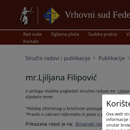
Vrhovni sud Fede
Rad suda
Oglasna ploča
Sudska praksa
V
Kontakt
Stručni radovi i publikacije
Publikacije
mr.Ljiljana Filipović
U prilogu možete pogledati stručne radove mr. Ljiljane
sljedeće teme:
Korišt
"Položaj oštećenog u krivičnom postupku" i
Ova web stra
"Pravilo o zabrani
reformatio in peius
u praktičnoj prim
informacije 
Prikazana vijest je na
:
Bosanski jezik
unutar brows