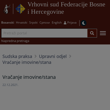
Vrhovni sud Federacije Bosne
i Hercegovine
Bosanski
Hrvatski
Srpski
Српски
English
Prijava
Napredna pretraga
Sudska praksa
Upravni odjel
Vraćanje imovine/stana
Vračanje imovine/stana
22.12.2021.