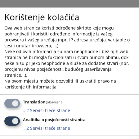
09 0 U 024776 19 Uvp
Korištenje kolačića
04 0 U 010566 19 Uvp
Ova web stranica koristi određene skripte koje mogu
09 0 U 030483 21 Uvp
pohranjivati i koristiti određene informacije iz vašeg
browsera i vašeg uređaja (npr. IP adresa uređaja, varijable o
09 0 U 030541 21 Uvp
sesiji unutar browsera, ...).
07 0 U 017810 21 Uvp
Neke od ovih informacija su nam neophodne i bez njih web
stranica ne bi mogla fukcionisati u svom punom obimu, dok
03 0 U 020690 21 Uvp
neke nisu prijeko neophodne a služe za dodatne stvari (npr.
09 0 U 026484 23 Uvp 2
- Vraćanje u posjed stana (ateljea)
procjenu nivoa posjećenosti, budućeg usavršavanja
stranice...).
Na ovom mjestu možete dozvoliti ili uskratiti pravo na
korištenje tih informacija.
Prikazana vijest je na
:
Bosanski jezik
Translation
(obavezna)
↓
2
Servisi treće strane
495
PREGLEDA
Analitika o posjećenosti stranica
↓
2
Servisi treće strane