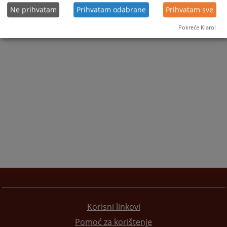
Ne prihvatam
Prihvatam odabrane
Prihvatam sve
Pokreće Klaro!
Korisni linkovi
Pomoć za korištenje